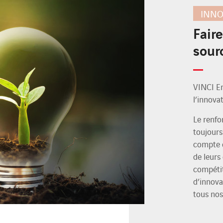
INNO
Fair
sour
VINCI En
l’innova
Le renfo
toujours
compte d
de leurs 
compétit
d’innova
tous nos