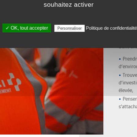
ACC
souhaitez activer
Acco
une 
✓ OK, tout accepter
Politique de confidentialité
Personnaliser
Dans cha
Prendr
d’enviro
Trouve
d’invest
élevée,
Penser
s’attach