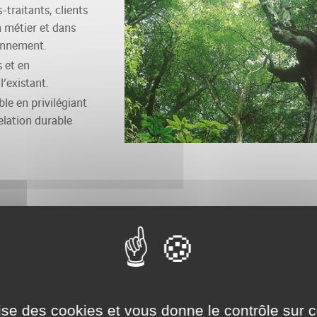
-traitants, clients
n métier et dans
ronnement.
 et en
l’existant.
le en privilégiant
elation durable
ilise des cookies et vous donne le contrôle sur 