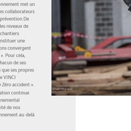
ironnement met un
ses collaborateurs
e prévention.De
les niveaux de
 chantiers
instituer une
tions convergent
 ». Pour cela,
chacun de ses
i que ses propres
pe VINCI
e Zéro accident ».
ation continue
nnemental
lité de nos
ironnement au-delà