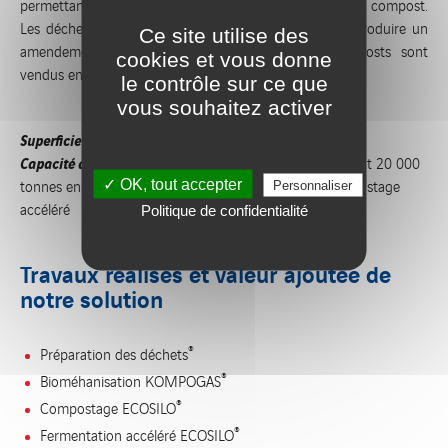
permettant de transformer ces déchets en biogaz et en compost.
Les déchets verts sont simplement compostés pour produire un
Ce site utilise des
amendement organique de qualité. Les deux composts sont
cookies et vous donne
vendus en vrac ou conditionnés en sacs de 10 kg.
le contrôle sur ce que
vous souhaitez activer
Superficie du site :
6 hectares
Capacité annuelle de traitement :
40 000 tonnes/an dont 20 000
✓ OK, tout accepter
tonnes en biométhanisation et 20 000 tonnes en compostage
Personnaliser
accéléré
Politique de confidentialité
Travaux réalisés et valeur ajoutée de
notre solution
®
Préparation des déchets
®
Bioméhanisation KOMPOGAS
®
Compostage ECOSILO
®
Fermentation accéléré ECOSILO