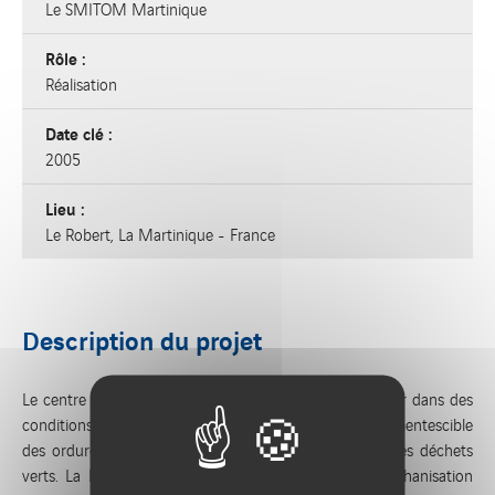
Le SMITOM Martinique
Rôle :
Réalisation
Date clé :
2005
Lieu :
Le Robert, La Martinique - France
Description du projet
Le centre de valorisation organique est destiné à traiter dans des
conditions environnementales optimales la fraction fermentescible
des ordures ménagères, collectées sélectivement, et des déchets
verts. La FFOM fait l’objet d’un traitement par biométhanisation